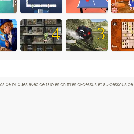
4
3
s de briques avec de faibles chiffres ci-dessus et au-dessous de 