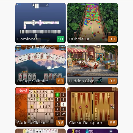
Dominoes
Bubble Fall
9.1
8.9
Refuge Solitaire
Hidden Object: Street Of Secrets
8.7
8.6
Sudoku Classic
Classic Backgammon
8.6
8.5