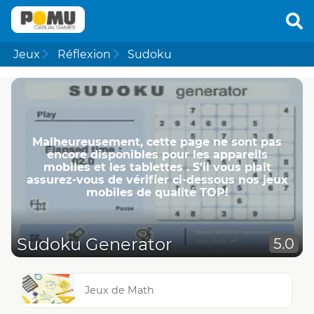
Jeux
Réflexion
Sudoku
Malheureusement, cette page ne ​​sont pas
encore disponibles pour les appareils
mobiles et les tablettes . S'il vous plaît
assurez-vous de vérifier ci-dessous nos jeux
mobiles de qualité TOP!
Sudoku Generator
5.0
Jeux de Math