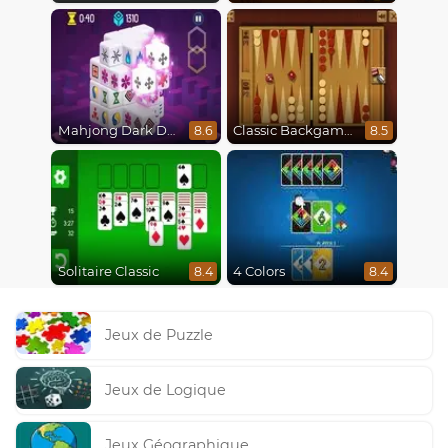
Mahjong Dark Dimensions
Classic Backgammon
8.6
8.5
Solitaire Classic
4 Colors
8.4
8.4
Jeux de Puzzle
Jeux de Logique
Jeux Géographique