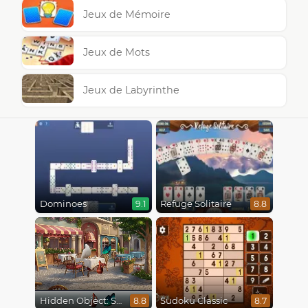
Jeux de Mémoire
Jeux de Mots
Jeux de Labyrinthe
Dominoes
Refuge Solitaire
9.1
8.8
Hidden Object: Street Of Secrets
Sudoku Classic
8.8
8.7