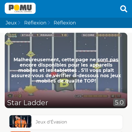
Jeux
Réflexion
Réflexion
Malheureusement, cette page ne ​​sont pas
encore disponibles pour les appareils
mobiles et les tablettes . S'il vous plaît
assurez-vous de vérifier ci-dessous nos jeux
mobiles de qualité TOP!
Star Ladder
5.0
Jeux d'Évasion