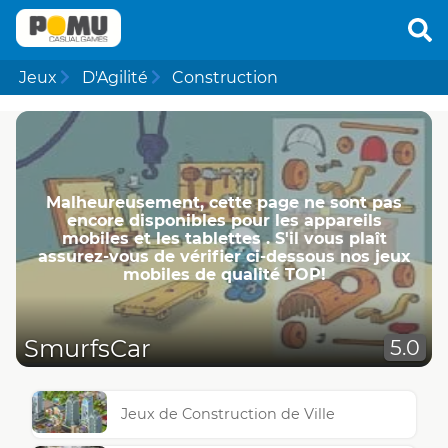
Jeux
D'Agilité
Construction
Malheureusement, cette page ne ​​sont pas
encore disponibles pour les appareils
mobiles et les tablettes . S'il vous plaît
assurez-vous de vérifier ci-dessous nos jeux
mobiles de qualité TOP!
SmurfsCar
5.0
Jeux de Construction de Ville