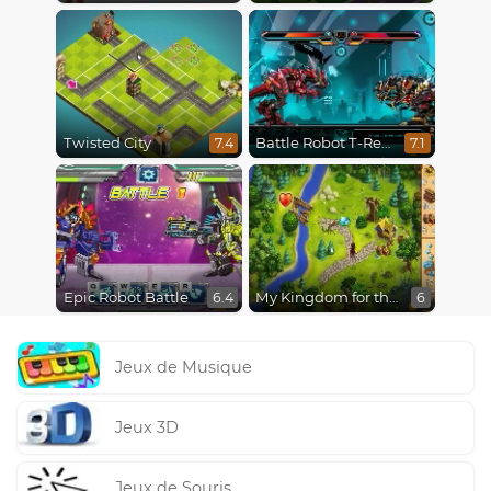
Twisted City
Battle Robot T-Rex Age
7.4
7.1
Epic Robot Battle
My Kingdom for the Princess
6.4
6
Jeux de Musique
Jeux 3D
Jeux de Souris