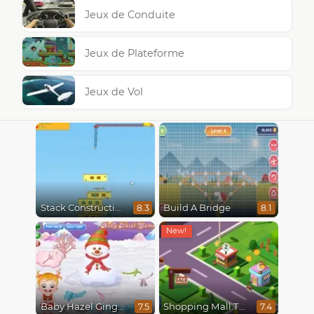
Jeux de Conduite
Jeux de Plateforme
Jeux de Vol
Stack Construction
Build A Bridge
8.3
8.1
Baby Hazel Gingerbread House
Shopping Mall Tycoon
7.5
7.4