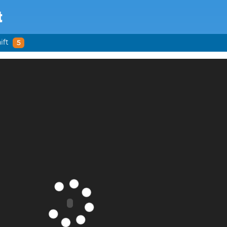
t
ift
5