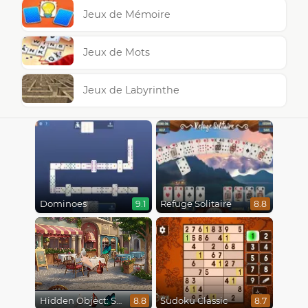
Jeux de Mémoire
Jeux de Mots
Jeux de Labyrinthe
Dominoes
Refuge Solitaire
9.1
8.8
Hidden Object: Street Of Secrets
Sudoku Classic
8.8
8.7