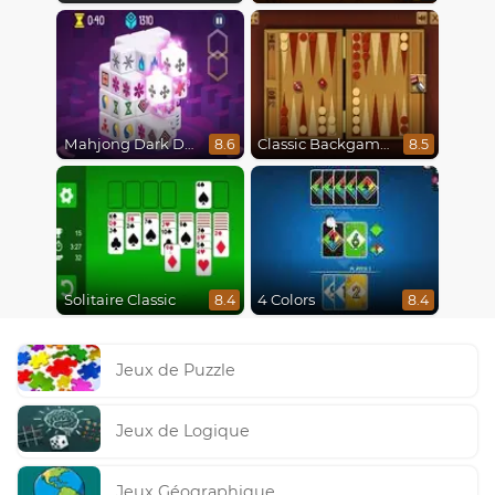
Mahjong Dark Dimensions
Classic Backgammon
8.6
8.5
Solitaire Classic
4 Colors
8.4
8.4
Jeux de Puzzle
Jeux de Logique
Jeux Géographique