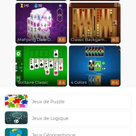
Mahjong Dark Dimensions
Classic Backgammon
8.6
8.5
Solitaire Classic
4 Colors
8.4
8.4
Jeux de Puzzle
Jeux de Logique
Jeux Géographique