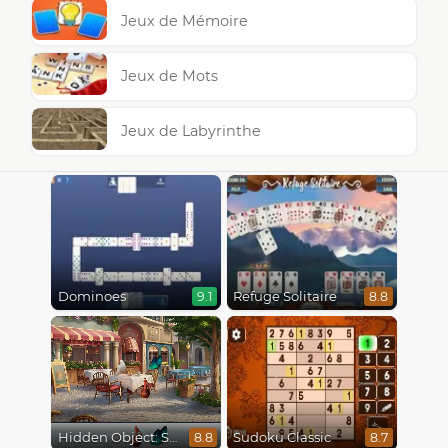
Jeux de Mémoire
Jeux de Mots
Jeux de Labyrinthe
Dominoes
Refuge Solitaire
9.1
8.8
Hidden Object: Street Of Secrets
Sudoku Classic
8.8
8.7