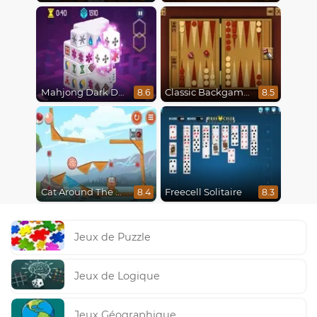
Mahjong Dark Dimensions
Classic Backgammon
8.6
8.5
Cat Around The World
Freecell Solitaire
8.4
8.3
Jeux de Puzzle
Jeux de Logique
Jeux Géographique