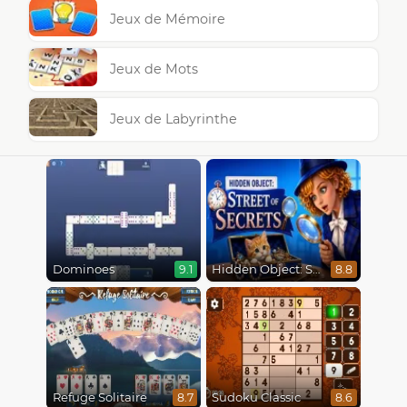
Jeux de Mémoire
Jeux de Mots
Jeux de Labyrinthe
Dominoes
Hidden Object: Street Of Secrets
9.1
8.8
Refuge Solitaire
Sudoku Classic
8.7
8.6