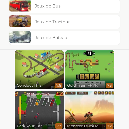
Jeux de Bus
Jeux de Tracteur
Jeux de Bateau
Conduct This
Gold Train FRVR
7.8
7.3
Park Your Car
Monster Truck Madness
7.3
7.2