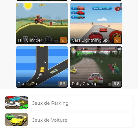
Hill Climber
Cars Lightning Speed
7.1
7.1
Traffic Go
Rally Champ
6.9
6.8
Jeux de Parking
Jeux de Voiture