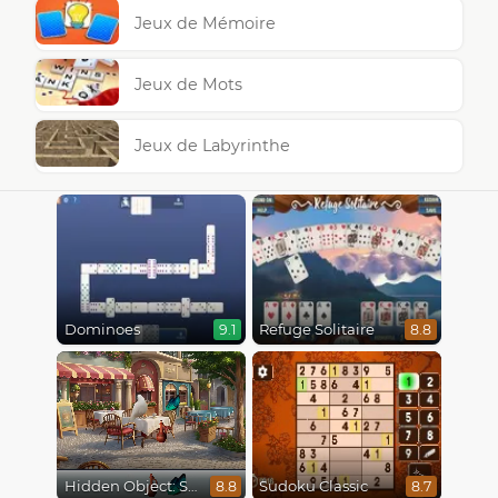
Jeux de Mémoire
Jeux de Mots
Jeux de Labyrinthe
Dominoes
Refuge Solitaire
9.1
8.8
Hidden Object: Street Of Secrets
Sudoku Classic
8.8
8.7