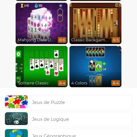
Mahjong Dark Dimensions
Classic Backgammon
8.6
8.5
Solitaire Classic
4 Colors
8.4
8.4
Jeux de Puzzle
Jeux de Logique
Jeux Géographique