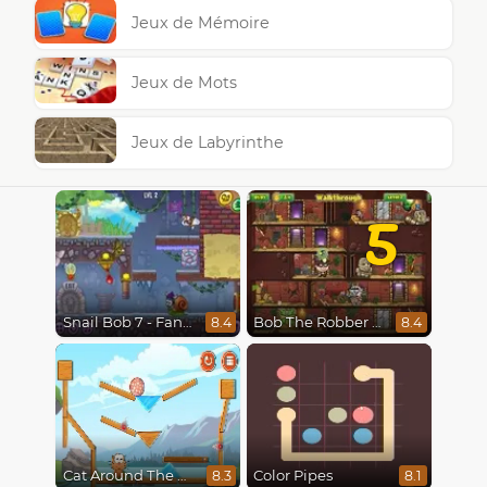
Jeux de Mémoire
Jeux de Mots
Jeux de Labyrinthe
5
Snail Bob 7 - Fantasy Story
Bob The Robber 5 The Temple Adventure
8.4
8.4
Cat Around The World
Color Pipes
8.3
8.1