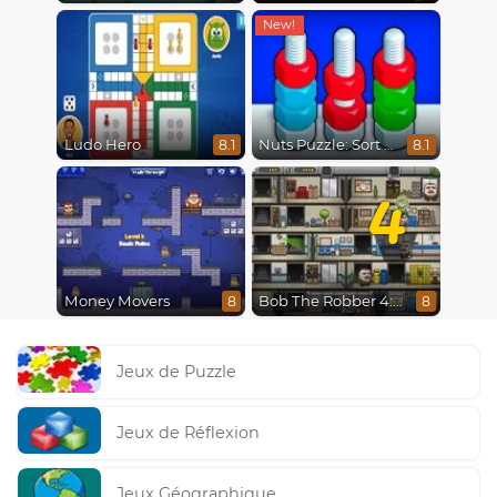
Ludo Hero
Nuts Puzzle: Sort By Color
8.1
8.1
4
Money Movers
Bob The Robber 4: Season 2 Russia
8
8
Jeux de Puzzle
Jeux de Réflexion
Jeux Géographique