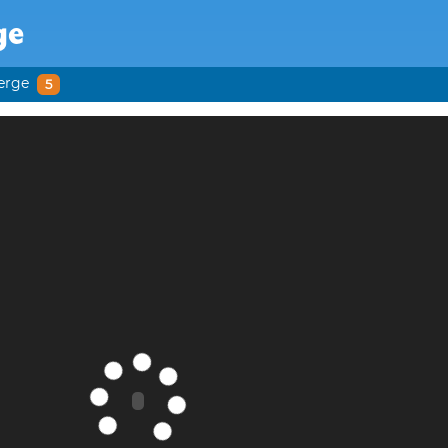
ge
erge
5