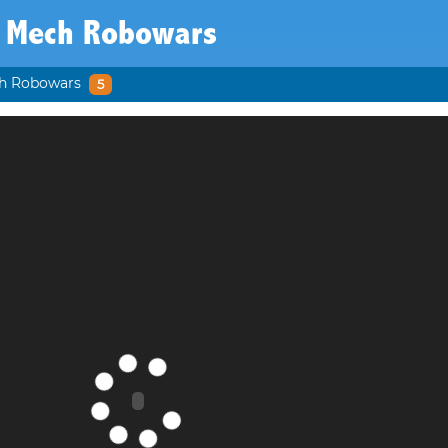
 Mech Robowars
h Robowars
5