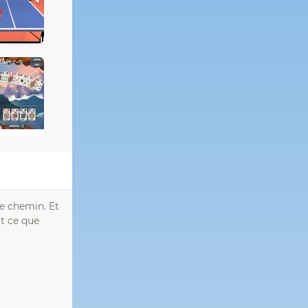
re chemin. Et
ut ce que