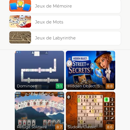
Jeux de Mémoire
Jeux de Mots
Jeux de Labyrinthe
Dominoes
Hidden Object: Street Of Secrets
9.1
8.8
Refuge Solitaire
Sudoku Classic
8.7
8.6