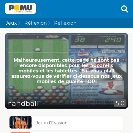
Jeux
Réflexion
Réflexion
Malheureusement, cette page ne ​​sont pas
encore disponibles pour les appareils
mobiles et les tablettes . S'il vous plaît
assurez-vous de vérifier ci-dessous nos jeux
mobiles de qualité TOP!
handball
5.0
Jeux d'Évasion