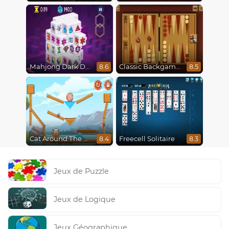
Mahjong Dark Dimensions
Classic Backgammon
8.6
8.5
Cat Around The World
Freecell Solitaire
8.4
8.3
Jeux de Puzzle
Jeux de Logique
Jeux Géographique