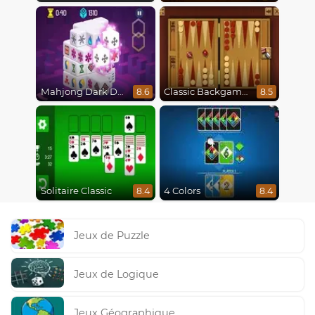
Mahjong Dark Dimensions
Classic Backgammon
8.6
8.5
Solitaire Classic
4 Colors
8.4
8.4
Jeux de Puzzle
Jeux de Logique
Jeux Géographique