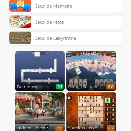
Jeux de Mémoire
Jeux de Mots
Jeux de Labyrinthe
Dominoes
Refuge Solitaire
9.1
8.8
Hidden Object: Street Of Secrets
Sudoku Classic
8.8
8.7