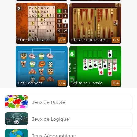
Sudoku Classic
Classic Backgammon
8.6
8.5
Pet Connect
Solitaire Classic
8.4
8.4
Jeux de Puzzle
Jeux de Logique
Jeux Géographique