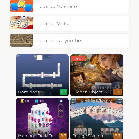
Jeux de Mémoire
Jeux de Mots
Jeux de Labyrinthe
Dominoes
Hidden Object: Street Of Secrets
9.1
8.7
Mahjong Dark Dimensions
Refuge Solitaire
8.7
8.7