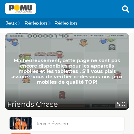
Jeux
Réflexion
Réflexion
Malheureusement, cette page ne ​​sont pas
encore disponibles pour les appareils
mobiles et les tablettes . S'il vous plaît
assurez-vous de vérifier ci-dessous nos jeux
mobiles de qualité TOP!
Friends Chase
5.0
Jeux d'Évasion