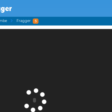
gger
ombe
Fragger
5