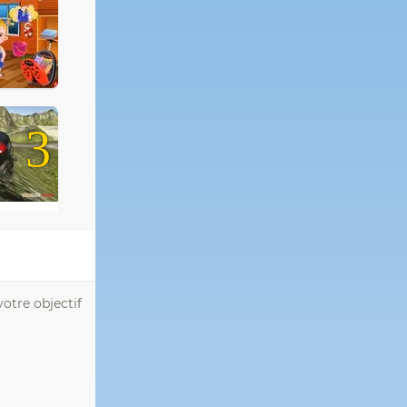
3
otre objectif