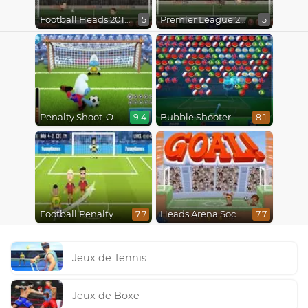
Football Heads 2014 World Cup
Premier League 2013-14 : Football Heads
5
5
Penalty Shoot-Out
Bubble Shooter World Cup
9.4
8.1
Football Penalty Go
Heads Arena Soccer All Stars
7.7
7.7
Jeux de Tennis
Jeux de Boxe