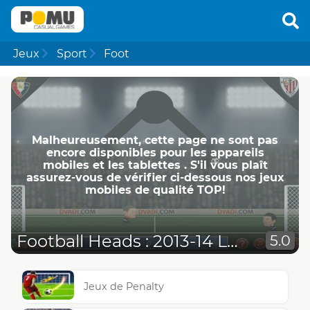
Jeux
Sport
Foot
Malheureusement, cette page ne ​​sont pas
encore disponibles pour les appareils
mobiles et les tablettes . S'il vous plaît
assurez-vous de vérifier ci-dessous nos jeux
mobiles de qualité TOP!
Football Heads : 2013-14 La Liga
5.0
Jeux de Penalty