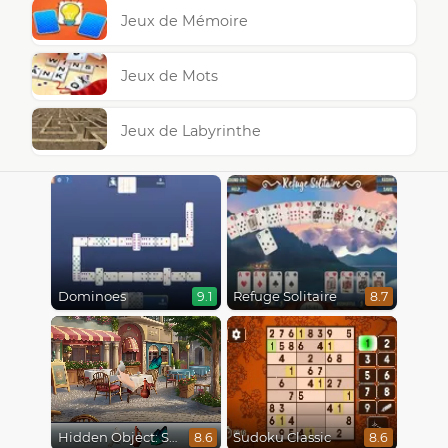
Jeux de Mémoire
Jeux de Mots
Jeux de Labyrinthe
Dominoes
Refuge Solitaire
9.1
8.7
Hidden Object: Street Of Secrets
Sudoku Classic
8.6
8.6