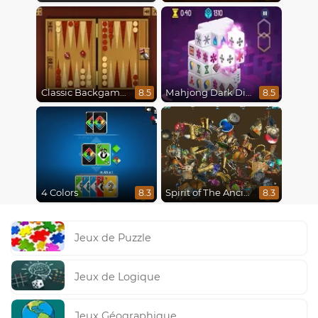
Classic Backgammon
Mahjong Dark Dimensions
8.5
8.5
4 Colors
Spirit of The Ancient Forest
8.3
8.3
Jeux de Puzzle
Jeux de Logique
Jeux Géographique