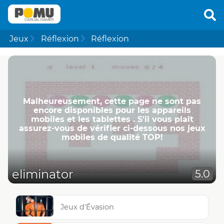
Jeux
Réflexion
Réflexion
Malheureusement, cette page ne ​​sont pas
encore disponibles pour les appareils
mobiles et les tablettes . S'il vous plaît
assurez-vous de vérifier ci-dessous nos jeux
mobiles de qualité TOP!
eliminator
5.0
Jeux d'Évasion