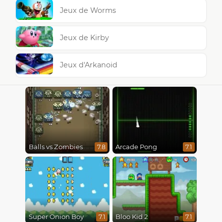
Jeux de Worms
Jeux de Kirby
Jeux d'Arkanoid
Balls vs Zombies
Arcade Pong
7.8
7.1
Super Onion Boy
Bloo Kid 2
7.1
7.1