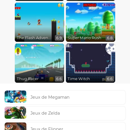
The Flash Adventures
Super Mario Rush
6.9
6.8
Thug Racer
Time Witch
6.6
6.6
Jeux de Megaman
Jeux de Zelda
Jeux de Flipper