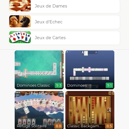
Jeux de Dames
Jeux d'Echec
Jeux de Cartes
Dominoes Classic
Dominoes
9.3
9.1
Refuge Solitaire
Classic Backgammon
8.8
8.5