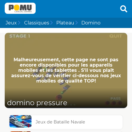
Jeux
Classiques
Plateau
Domino
Malheureusement, cette page ne ​​sont pas
encore disponibles pour les appareils
mobiles et les tablettes . S'il vous plaît
assurez-vous de vérifier ci-dessous nos jeux
mobiles de qualité TOP!
domino pressure
Jeux de Bataille Navale