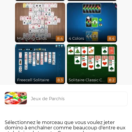
Mahjong Cards
4 Colors
8.4
8.4
Freecell Solitaire
Solitaire Classic Christmas
8.3
8.2
Jeux de Parchís
Sélectionnez le morceau que vous voulez jeter
domino à enchaîner comme beaucoup d'entre eux