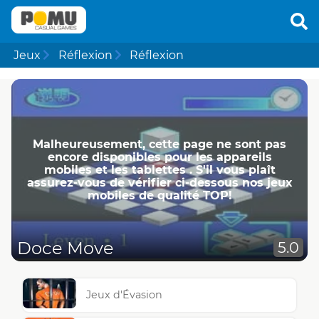
Jeux
Réflexion
Réflexion
Malheureusement, cette page ne ​​sont pas
encore disponibles pour les appareils
mobiles et les tablettes . S'il vous plaît
assurez-vous de vérifier ci-dessous nos jeux
mobiles de qualité TOP!
Doce Move
5.0
Jeux d'Évasion