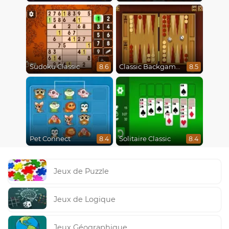
Sudoku Classic
Classic Backgammon
8.6
8.5
Pet Connect
Solitaire Classic
8.4
8.4
Jeux de Puzzle
Jeux de Logique
Jeux Géographique