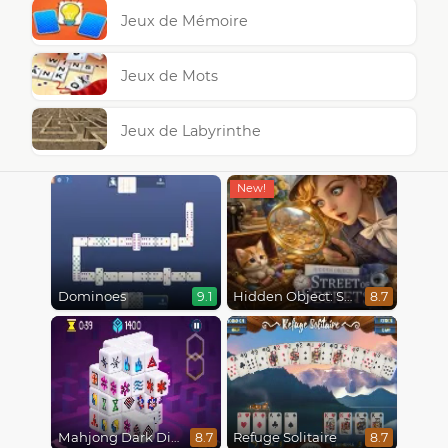
Jeux de Mémoire
Jeux de Mots
Jeux de Labyrinthe
Dominoes
Hidden Object: Street Of Secrets
9.1
8.7
Mahjong Dark Dimensions
Refuge Solitaire
8.7
8.7