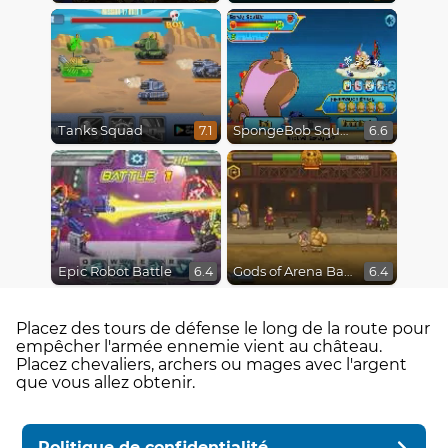
Tanks Squad
SpongeBob SquarePants : Monster Island Adventures
7.1
6.6
Epic Robot Battle
Gods of Arena Battles
6.4
6.4
Placez des tours de défense le long de la route pour
empêcher l'armée ennemie vient au château.
Placez chevaliers, archers ou mages avec l'argent
que vous allez obtenir.
Politique de confidentialité