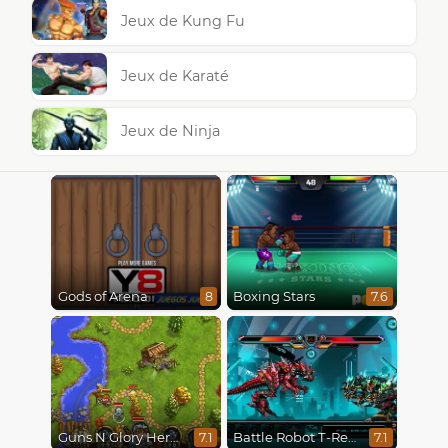
Jeux de Kung Fu
Jeux de Karaté
Jeux de Ninja
Gods of Arena
Boxing Stars
8
7.6
Guns N Glory Heroes
Battle Robot T-Rex Age
7.1
7.1