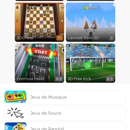
3DChess
Cannon Balls 3D
7.1
7
Formula Fever
3D Free Kick
6.9
6.9
Jeux de Musique
Jeux de Souris
Jeux de Ragdoll