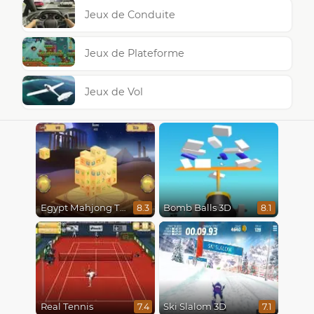
Jeux de Conduite
Jeux de Plateforme
Jeux de Vol
Egypt Mahjong Triple Dimensions
Bomb Balls 3D
8.3
8.1
Real Tennis
Ski Slalom 3D
7.4
7.1