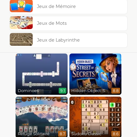
Jeux de Mémoire
Jeux de Mots
Jeux de Labyrinthe
Dominoes
Hidden Object: Street Of Secrets
9.1
8.8
Refuge Solitaire
Sudoku Classic
8.7
8.6