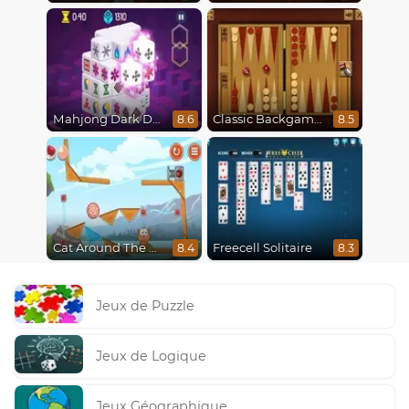
Mahjong Dark Dimensions
Classic Backgammon
8.6
8.5
Cat Around The World
Freecell Solitaire
8.4
8.3
Jeux de Puzzle
Jeux de Logique
Jeux Géographique