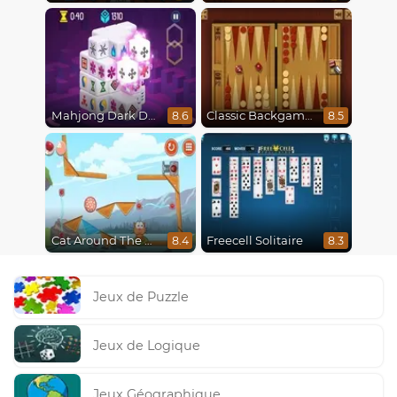
Mahjong Dark Dimensions
Classic Backgammon
8.6
8.5
Cat Around The World
Freecell Solitaire
8.4
8.3
Jeux de Puzzle
Jeux de Logique
Jeux Géographique