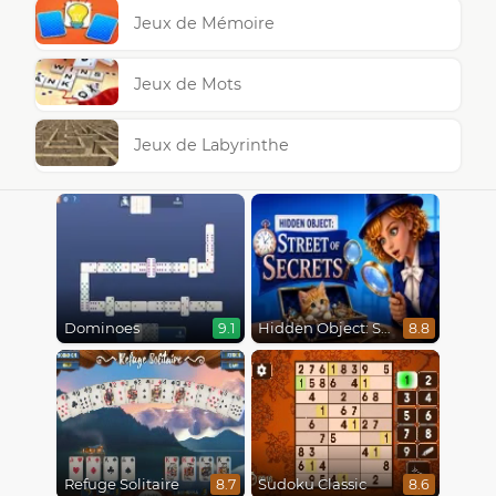
Jeux de Mémoire
Jeux de Mots
Jeux de Labyrinthe
Dominoes
Hidden Object: Street Of Secrets
9.1
8.8
Refuge Solitaire
Sudoku Classic
8.7
8.6