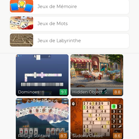
Jeux de Mémoire
Jeux de Mots
Jeux de Labyrinthe
Dominoes
Hidden Object: Street Of Secrets
9.1
8.8
Refuge Solitaire
Sudoku Classic
8.7
8.6