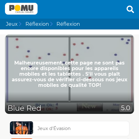
Jeux
Réflexion
Réflexion
Malheureusement, cette page ne ​​sont pas
encore disponibles pour les appareils
mobiles et les tablettes . S'il vous plaît
assurez-vous de vérifier ci-dessous nos jeux
mobiles de qualité TOP!
Blue Red
5.0
Jeux d'Évasion