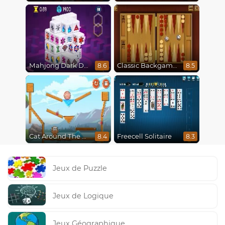
Mahjong Dark Dimensions
Classic Backgammon
8.6
8.5
Cat Around The World
Freecell Solitaire
8.4
8.3
Jeux de Puzzle
Jeux de Logique
Jeux Géographique