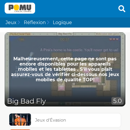
Jeux
Réflexion
Logique
Malheureusement, cette page ne ​​sont pas
encore disponibles pour les appareils
mobiles et les tablettes . S'il vous plaît
assurez-vous de vérifier ci-dessous nos jeux
mobiles de qualité TOP!
Big Bad Fly
5.0
Jeux d'Évasion