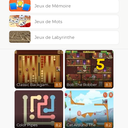
Jeux de Mémoire
Jeux de Mots
Jeux de Labyrinthe
5
Classic Backgammon
Bob The Robber 5 The Temple Adventure
8.5
8.3
Color Pipes
Cat Around The World
8.2
8.2