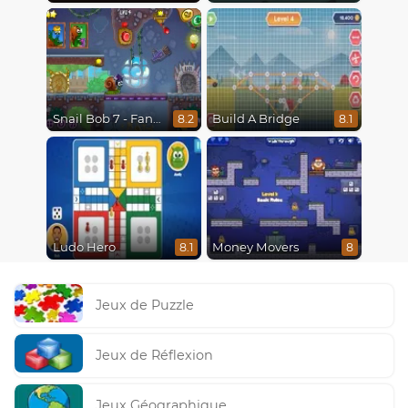
Snail Bob 7 - Fantasy Story
Build A Bridge
8.2
8.1
Ludo Hero
Money Movers
8.1
8
Jeux de Puzzle
Jeux de Réflexion
Jeux Géographique