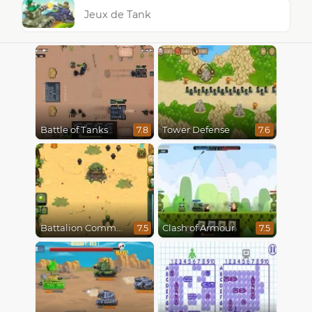
Jeux de Tank
Battle of Tanks
Tower Defense
7.8
7.6
Battalion Commander
Clash of Armour
7.5
7.5