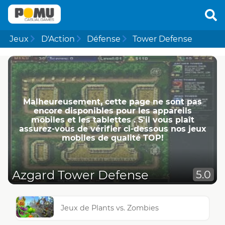
Jeux
D'Action
Défense
Tower Defense
Malheureusement, cette page ne ​​sont pas
encore disponibles pour les appareils
mobiles et les tablettes . S'il vous plaît
assurez-vous de vérifier ci-dessous nos jeux
mobiles de qualité TOP!
Azgard Tower Defense
5.0
Jeux de Plants vs. Zombies