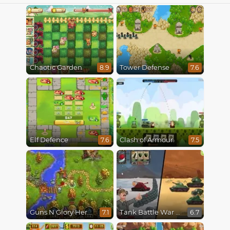
Chaotic Garden
Tower Defense
8.9
7.6
Elf Defence
Clash of Armour
7.6
7.5
Guns N Glory Heroes
Tank Battle War Commander
7.1
6.7