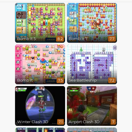
Bomb It 5
Bomb It 7
8.2
7.7
Bomb It
Sea Battleship
7.5
7.2
Winter Clash 3D
Airport Clash 3D
7.1
7