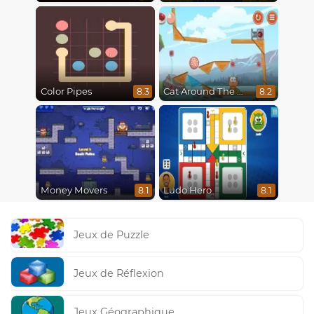
Color Pipes
Cat Around The World
8.3
8.2
Money Movers
Ludo Hero
8.1
8.1
Jeux de Puzzle
Jeux de Réflexion
Jeux Géographique