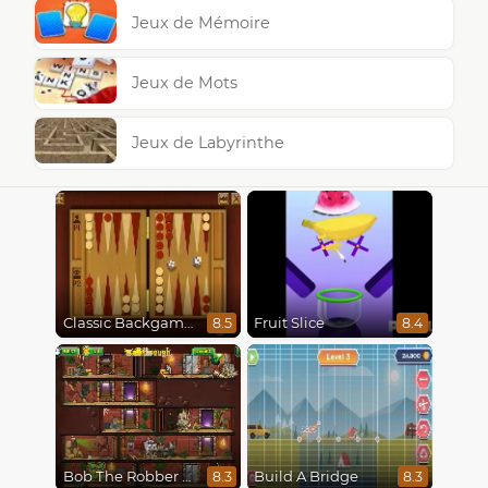
Jeux de Mémoire
Jeux de Mots
Jeux de Labyrinthe
Classic Backgammon
Fruit Slice
8.5
8.4
Bob The Robber 5 The Temple Adventure
Build A Bridge
8.3
8.3