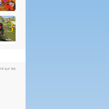
3
re sur les