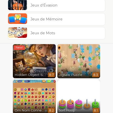
Jeux d'Évasion
Jeux de Mémoire
Jeux de Mots
Hidden Object: Street Of Secrets
Jigsaw Puzzle
8.7
8.3
Om Nom Connect Classic
Sort Hoop
8.2
8.1