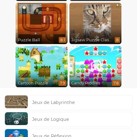
Puzzle Ball
Jigsaw Puzzle Classic
8.1
8
Cartoon Puzzle
Candy Riddles
7.9
7.8
Jeux de Labyrinthe
Jeux de Logique
Jeux de Réflexion